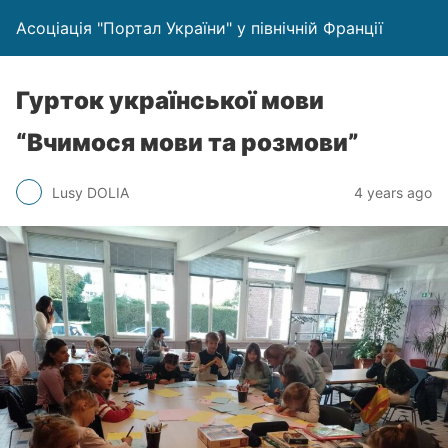
Асоціація "Портал України" у північній Франції
Гурток української мови
“Вчимося мови та розмови”
Lusy DOLIA
4 years ago