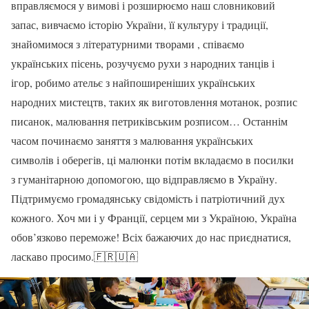
вправляємося у вимові і розширюємо наш словниковий
запас, вивчаємо історію України, її культуру і традиції,
знайомимося з літературними творами , співаємо
українських пісень, розучуємо рухи з народних танців і
ігор, робимо ательє з найпоширеніших українських
народних мистецтв, таких як виготовлення мотанок, розпис
писанок, малювання петриківським розписом… Останнім
часом починаємо заняття з малювання українських
символів і оберегів, ці малюнки потім вкладаємо в посилки
з гуманітарною допомогою, що відправляємо в Україну.
Підтримуємо громадянську свідомість і патріотичний дух
кожного. Хоч ми і у Франції, серцем ми з Україною, Україна
обов’язково переможе! Всіх бажаючих до нас приєднатися,
ласкаво просимо.🇫🇷🇺🇦