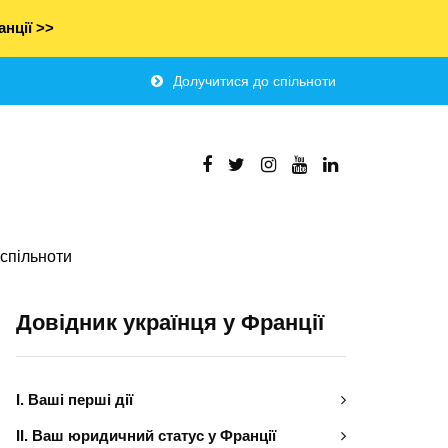
нції >>
Долучитися до спільноти
спільноти
Довідник українця у Франції
І. Ваші перші дії
ІІ. Ваш юридичний статус у Франції