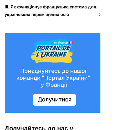
ІІІ. Як функціонує французька система для
українських переміщених осіб
Долучайтесь до нас у