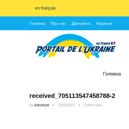
en français
Головна
Про нас
Діяльність
Корисне
Головна
received_705113547458788-2
By
dskobyak
23/06/2022
1 Mins read