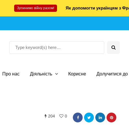
Як допомогти українцям з Фра
Зупинимо війну разом!
Про нас
Діяльність
Корисне
Долучитися до 
204
0