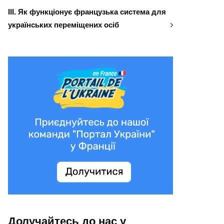
ІІІ. Як функціонує французька система для
українських переміщених осіб
Долучайтесь до нас у