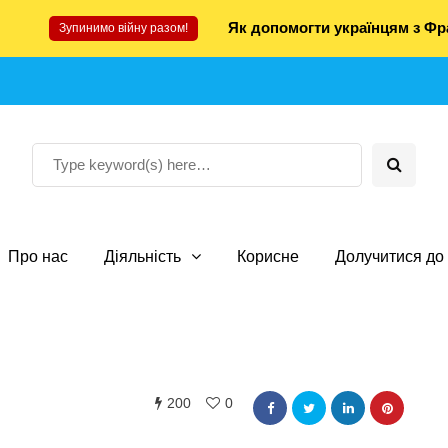
Як допомогти українцям з Фра
Зупинимо війну разом!
Про нас
Діяльність
Корисне
Долучитися до 
200
0