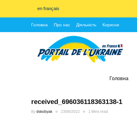
en français
Головна
Про нас
Діяльність
Корисне
Головна
received_696036118363138-1
By
dskobyak
23/06/2022
1 Mins read