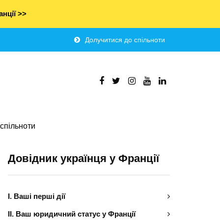
нції >>
Долучитися до спільноти
спільноти
Довідник українця у Франції
І. Ваші перші дії
ІІ. Ваш юридичний статус у Франції