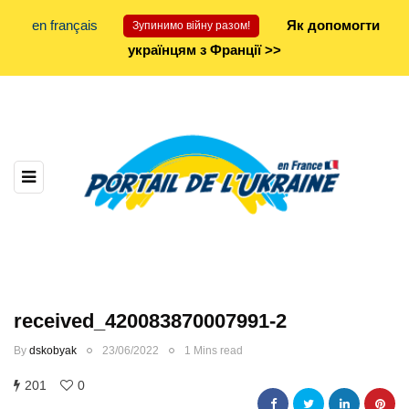
en français
Як допомогти
Зупинимо війну разом!
українцям з Франції >>
received_420083870007991-2
By
dskobyak
23/06/2022
1 Mins read
201
0