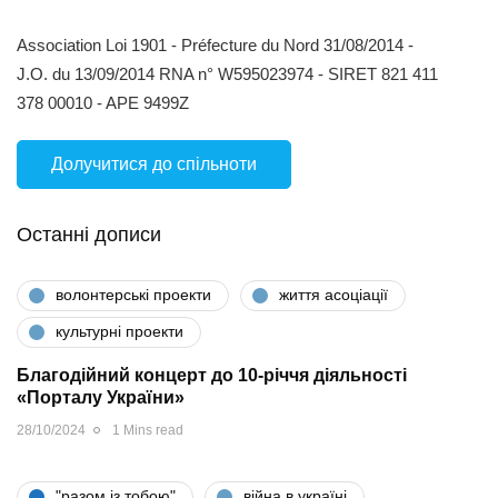
Association Loi 1901 - Préfecture du Nord 31/08/2014 -
J.O. du 13/09/2014 RNA n° W595023974 - SIRET 821 411
378 00010 - APE 9499Z
Долучитися до спільноти
Останні дописи
волонтерські проекти
життя асоціації
культурні проекти
Благодійний концерт до 10-річчя діяльності
«Порталу України»
28/10/2024
1 Mins read
"разом iз тобою"
війна в україні