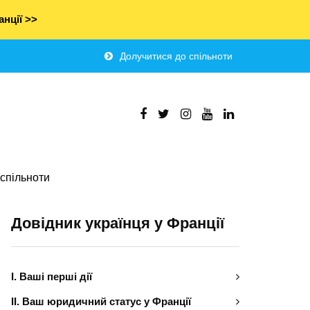
нції >>
Долучитися до спільноти
спільноти
Довідник українця у Франції
І. Ваші перші дії
ІІ. Ваш юридичний статус у Франції