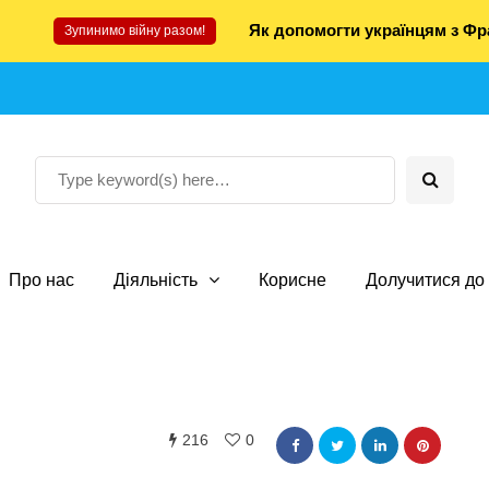
Як допомогти українцям з Фра
Зупинимо війну разом!
Про нас
Діяльність
Корисне
Долучитися до 
216
0