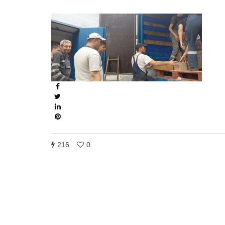
216
0