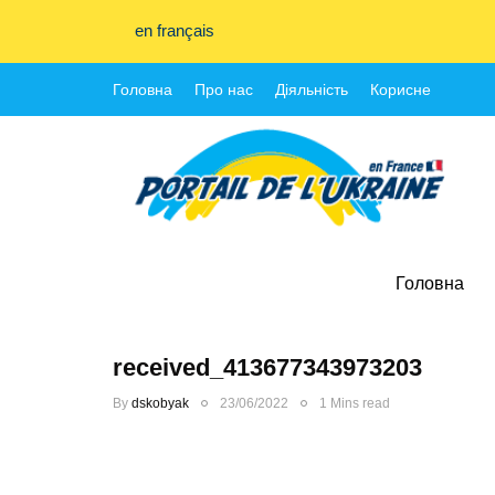
en français
Головна
Про нас
Діяльність
Корисне
Головна
received_413677343973203
By
dskobyak
23/06/2022
1 Mins read