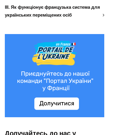
ІІІ. Як функціонує французька система для
українських переміщених осіб
Долучайтесь до нас у