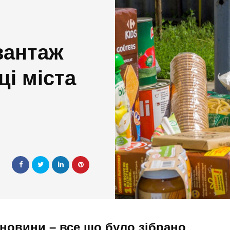
вантаж
ці міста
 новини – все що було зібрано