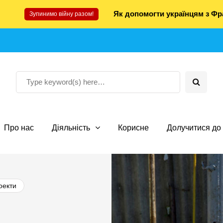
Як допомогти українцям з Фра
Зупинимо війну разом!
Про нас
Діяльність
Корисне
Долучитися до 
оекти