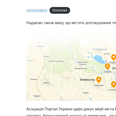
presentation
Download
Надаємо також мапу, що містить розташування тери
Асоціація Портал України щиро дякує мерії міста 
надають безкоштовний доступ до приміщень, де ми