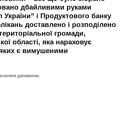
овано дбайливими руками
л України” і Продуктового банку
олікань доставлено і розподілено
територіальної громади,
кої області, яка нараховує
з яких є вимушеними
охоплені допомогою.