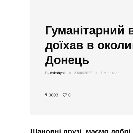
Гуманітарний 
доїхав в околи
Донець
By
dskobyak
23/06/2022
1 Mins read
3003
0
Шановні друзі, маємо добрі