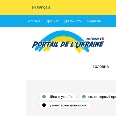
en français
Головна
Про нас
Діяльність
Корисне
Головна
війна в україні
волонтерські пр
гуманітарна допомога