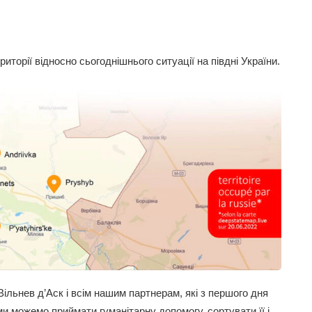
торії відносно сьогоднішнього ситуації на півдні України.
Вільнев д’Аск і всім нашим партнерам, які з першого дня
 можемо приймати гуманітарну допомогу, сортувати її і