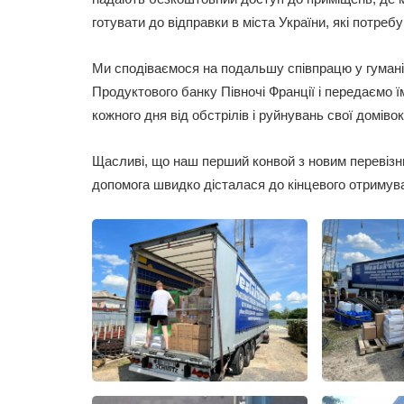
готувати до відправки в міста України, які потреб
Ми сподіваємося на подальшу співпрацю у гумані
Продуктового банку Півночі Франції і передаємо ї
кожного дня від обстрілів і руйнувань свої домівок
Щасливі, що наш перший конвой з новим перевізни
допомога швидко дісталася до кінцевого отримув