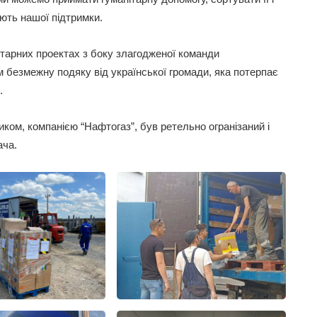
ують нашої підтримки.
тарних проектах з боку злагодженої команди
м безмежну подяку від української громади, яка потерпає
.
ком, компанією “Нафтогаз”, був ретельно огранізаний і
ача.