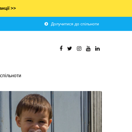
нції >>
Долучитися до спільноти
спільноти