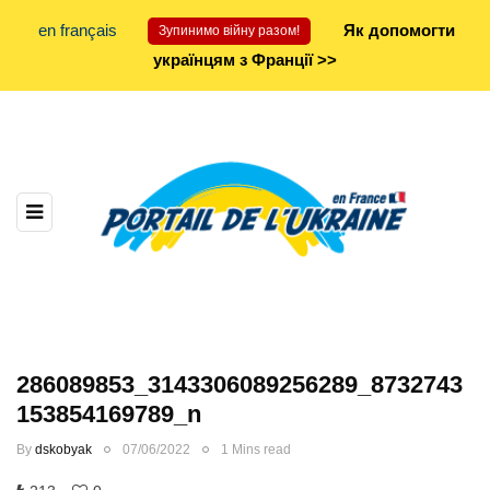
en français
Як допомогти
Зупинимо війну разом!
українцям з Франції >>
286089853_3143306089256289_8732743
153854169789_n
By
dskobyak
07/06/2022
1 Mins read