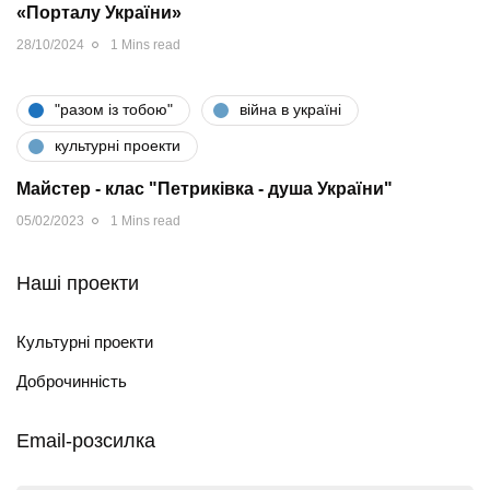
«Порталу України»
28/10/2024
1 Mins read
"разом iз тобою"
війна в україні
культурні проекти
Майстер - клас "Петриківка - душа України"
05/02/2023
1 Mins read
Наші проекти
Культурні проекти
Доброчинність
Email-розсилка