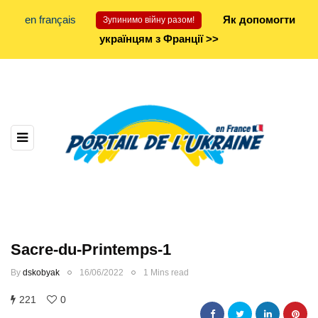
en français
Як допомогти
Зупинимо війну разом!
українцям з Франції >>
Sacre-du-Printemps-1
By
dskobyak
16/06/2022
1 Mins read
221
0