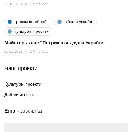
28/10/2024
1 Mins read
"разом iз тобою"
війна в україні
культурні проекти
Майстер - клас "Петриківка - душа України"
05/02/2023
1 Mins read
Наші проекти
Культурні проекти
Доброчинність
Email-розсилка