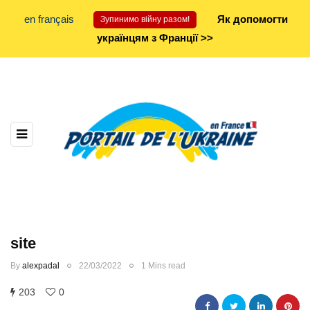
en français
Як допомогти
Зупинимо війну разом!
українцям з Франції >>
site
By
alexpadal
22/03/2022
1 Mins read
203
0