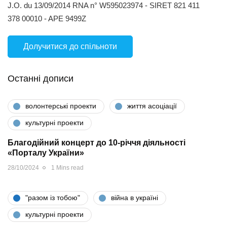
J.O. du 13/09/2014 RNA n° W595023974 - SIRET 821 411
378 00010 - APE 9499Z
Долучитися до спільноти
Останні дописи
волонтерські проекти
життя асоціації
культурні проекти
Благодійний концерт до 10-річчя діяльності
«Порталу України»
28/10/2024
1 Mins read
"разом iз тобою"
війна в україні
культурні проекти