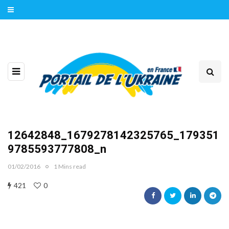
12642848_1679278142325765_179351
9785593777808_n
01/02/2016
1 Mins read
421
0