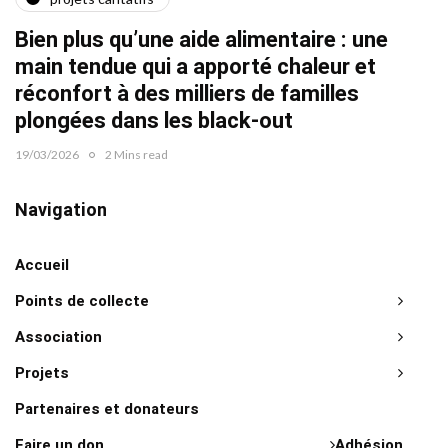
Quat
Bien plus qu’une aide alimentaire : une
22/02/2
main tendue qui a apporté chaleur et
réconfort à des milliers de familles
plongées dans les black-out
19/03/2026
2 Mins read
Navigation
Accueil
Points de collecte
Association
Projets
Partenaires et donateurs
Faire un don
Adhésion