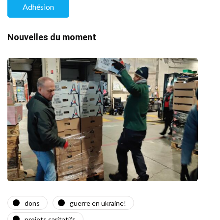
Adhésion
Nouvelles du moment
dons
guerre en ukraine!
a
projets caritatifs