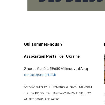
Qui sommes-nous ?
Association Portail de l'Ukraine
2 rue de Genêts, 59650 Villeneuve d’Ascq
contact@uaportail.fr
Association Loi 1901 - Préfecture du Nord 31/08/2014
- J.O. du 13/09/2014 RNA n° W595023974 - SIRET 821
actualité
dons
411 378 00028 - APE 9499Z
projets culturels
guerre en ukraine!