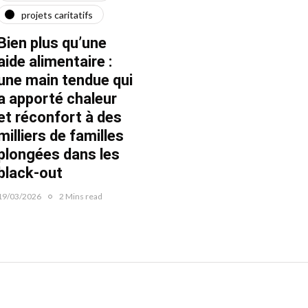
projets caritatifs
maїdan
"Ça l
force"
Bien plus qu’une
Quatre ans après le
Fran
aide alimentaire :
début de la guerre
une main tendue qui
22/02/20
22/02/2026
1 Mins read
a apporté chaleur
et réconfort à des
milliers de familles
plongées dans les
black-out
19/03/2026
2 Mins read