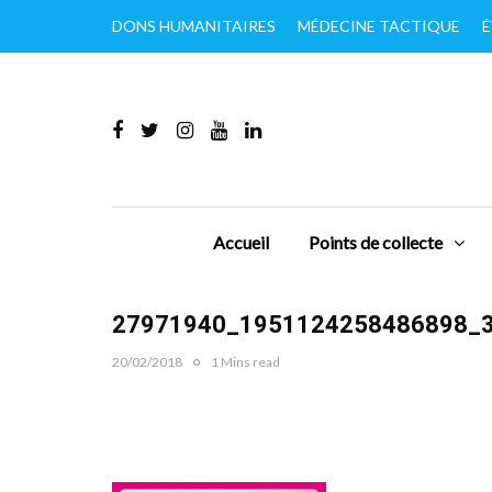
DONS HUMANITAIRES
MÉDECINE TACTIQUE
É
Accueil
Points de collecte
27971940_1951124258486898_
20/02/2018
1 Mins read