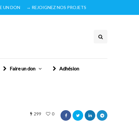
IRE UN DON
→ REJOIGNEZ NOS PROJETS
Faire un don
Adhésion
299
0