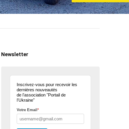
Newsletter
Inscrivez-vous pour recevoir les
dernières nouveautés
de l'association "Portail de
l'Ukraine"
Votre Email
*
ualité
actualité
dons
parle de nous
projets culturels
guerre en u