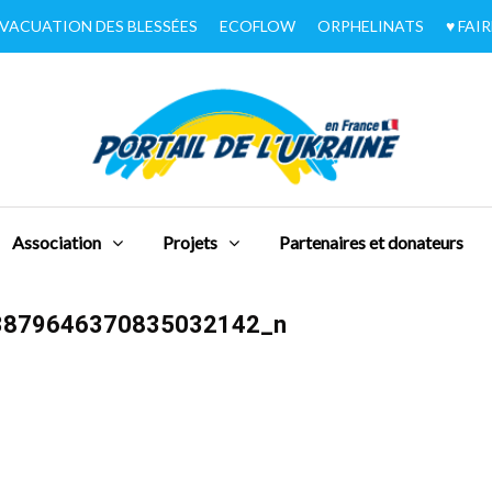
VACUATION DES BLESSÉES
ECOFLOW
ORPHELINATS
♥︎ FA
Association
Projets
Partenaires et donateurs
3879646370835032142_n