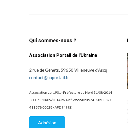
Qui sommes-nous ?
Association Portail de l'Ukraine
2 rue de Genêts, 59650 Villeneuve d’Ascq
contact@uaportail.fr
Association Loi 1901 - Préfecture du Nord 31/08/2014
- J.O. du 13/09/2014 RNA n° W595023974 - SIRET 821
actualité
dons
411 378 00028 - APE 9499Z
projets culturels
guerre en ukraine!
de la
Kharkiv Public Art –
Une belle
Adhésion