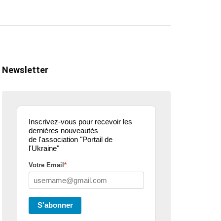
Newsletter
Inscrivez-vous pour recevoir les
dernières nouveautés
de l'association "Portail de
l'Ukraine"
Votre Email
*
ualité
actualité
dons
parle de nous
projets culturels
guerre en u
S'abonner
eur donne de la
Kharkiv Public Art –
Une belle