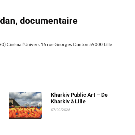
aîdan, documentaire
30) Cinéma l’Univers 16 rue Georges Danton 59000 Lille
Kharkiv Public Art – De
Kharkiv à Lille
07/02/2026