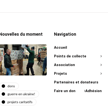
Nouvelles du moment
Navigation
Accueil
Points de collecte
Association
Projets
Partenaires et donateurs
dons
actualité
act
Faire un don
Adhésion
guerre en ukraine!
guerre en ukraine!
on 
projets caritatifs
maїdan
"Ça l