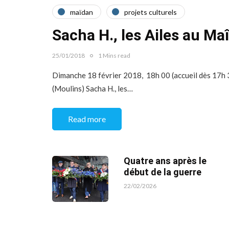
maїdan
projets culturels
Sacha H., les Ailes au M
25/01/2018
1 Mins read
Dimanche 18 février 2018, 18h 00 (accueil dès 17h 
(Moulins) Sacha H., les…
Read more
Quatre ans après le
début de la guerre
22/02/2026