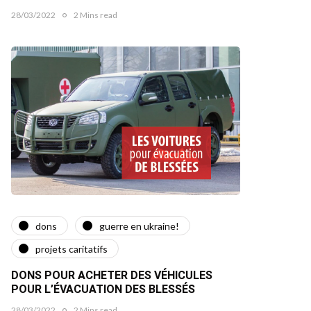
28/03/2022
2 Mins read
dons
guerre en ukraine!
projets caritatifs
DONS POUR ACHETER DES VÉHICULES
POUR L’ÉVACUATION DES BLESSÉS
28/03/2022
2 Mins read