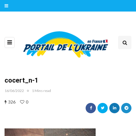
cocert_n-1
16/06/2022
1 Mins read
326
0