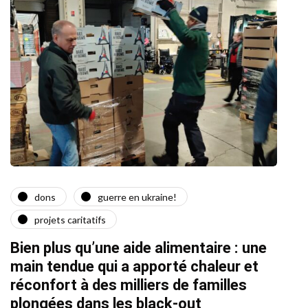
dons
guerre en ukraine!
a
projets caritatifs
Quat
Bien plus qu’une aide alimentaire : une
22/02/2
main tendue qui a apporté chaleur et
réconfort à des milliers de familles
plongées dans les black-out