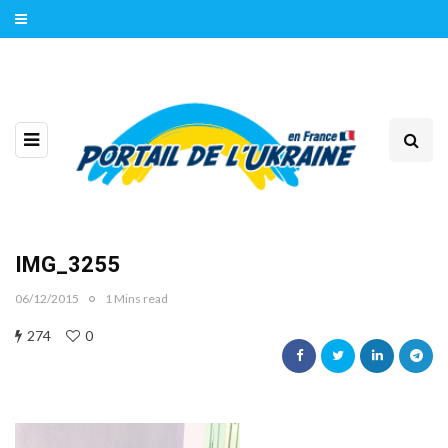
IMG_3255
06/12/2015
1 Mins read
274
0