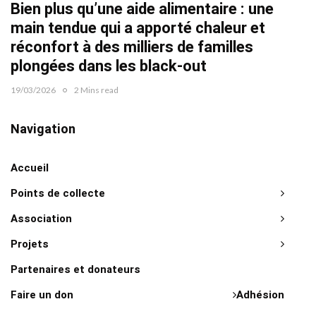
Bien plus qu’une aide alimentaire : une
22/02/2
main tendue qui a apporté chaleur et
réconfort à des milliers de familles
plongées dans les black-out
19/03/2026
2 Mins read
Navigation
Accueil
Points de collecte
Association
Projets
Partenaires et donateurs
Faire un don
Adhésion