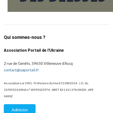
Qui sommes-nous ?
Association Portail de l'Ukraine
2 rue de Genêts, 59650 Villeneuve d’Ascq
contact@uaportail.fr
Association Loi 1901 - Préfecture du Nord 31/08/2014 - J.O. du
13/09/2014 RNA n° W595023974 - SIRET 821 411 378 00028 - APE
9499Z
Adhésion