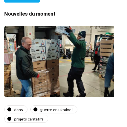
Nouvelles du moment
dons
guerre en ukraine!
a
projets caritatifs
Quat