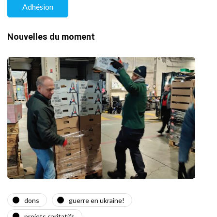
Adhésion
Nouvelles du moment
dons
guerre en ukraine!
a
projets caritatifs