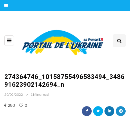
274364746_10158755496583494_3486
91623902142694_n
20/02/2022
1 Mins read
280
0