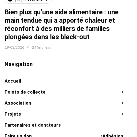
Quat
Bien plus qu’une aide alimentaire : une
22/02/2
main tendue qui a apporté chaleur et
réconfort à des milliers de familles
plongées dans les black-out
19/03/2026
2 Mins read
Navigation
Accueil
Points de collecte
Association
Projets
Partenaires et donateurs
Faire un don
Adhésion