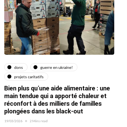
dons
guerre en ukraine!
a
projets caritatifs
Quat
Bien plus qu’une aide alimentaire : une
22/02/2
main tendue qui a apporté chaleur et
réconfort à des milliers de familles
plongées dans les black-out
19/03/2026
2 Mins read