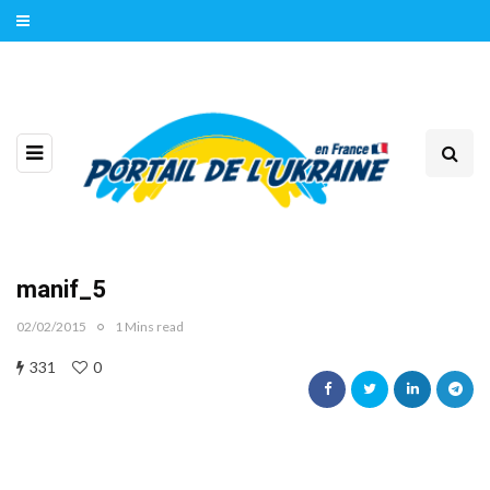
manif_5
02/02/2015
1 Mins read
331
0