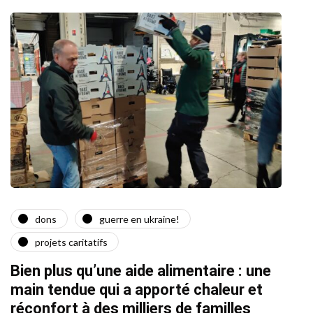
dons
guerre en ukraine!
a
projets caritatifs
Quat
Bien plus qu’une aide alimentaire : une
22/02/2
main tendue qui a apporté chaleur et
réconfort à des milliers de familles