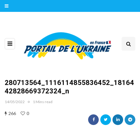
280713564_1116114855836452_18164
42828669372324_n
14/05/2022
1 Mins read
266
0