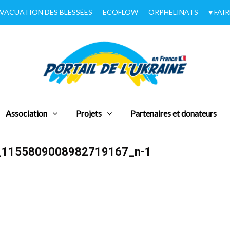
VACUATION DES BLESSÉES
ECOFLOW
ORPHELINATS
♥︎ FA
Association
Projets
Partenaires et donateurs
_1155809008982719167_n-1