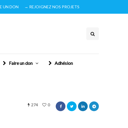
IRE UN DON
→ REJOIGNEZ NOS PROJETS
Faire un don
Adhésion
274
0