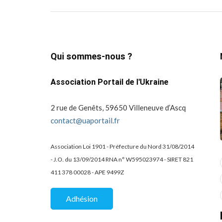
Qui sommes-nous ?
Association Portail de l'Ukraine
2 rue de Genêts, 59650 Villeneuve d’Ascq
contact@uaportail.fr
Association Loi 1901 - Préfecture du Nord 31/08/2014
- J.O. du 13/09/2014 RNA n° W595023974 - SIRET 821
actualité
dons
411 378 00028 - APE 9499Z
projets culturels
guerre en ukraine!
de la
Kharkiv Public Art –
Une belle
Adhésion
De Kharkiv à Lille
mobilisation