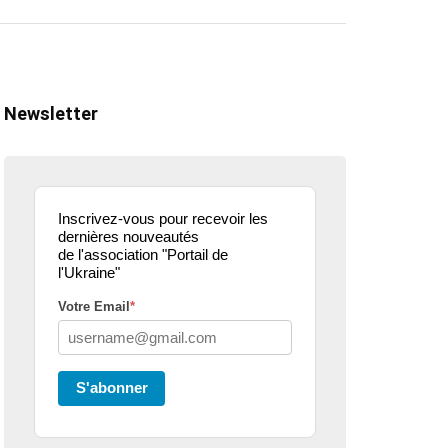
Newsletter
Inscrivez-vous pour recevoir les
dernières nouveautés
de l'association "Portail de
l'Ukraine"
Votre Email
*
ualité
actualité
dons
parle de nous
projets culturels
guerre en u
S'abonner
eur donne de la
Kharkiv Public Art –
Une belle
 .. article
De Kharkiv à Lille
mobilisati