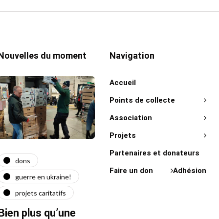
Nouvelles du moment
Navigation
Accueil
Points de collecte
Association
Projets
Partenaires et donateurs
dons
actualité
act
Faire un don
Adhésion
guerre en ukraine!
guerre en ukraine!
on 
projets caritatifs
maїdan
"Ça l
force"
Bien plus qu’une
Quatre ans après le