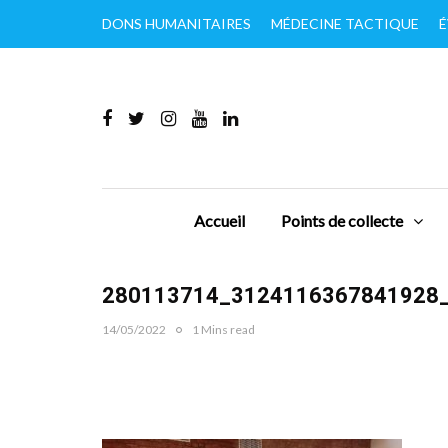
DONS HUMANITAIRES
MÉDECINE TACTIQUE
É
Accueil
Points de collecte
280113714_3124116367841928
14/05/2022
1 Mins read