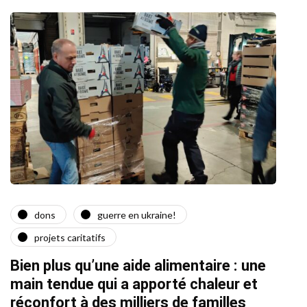
dons
guerre en ukraine!
a
projets caritatifs
Quat
Bien plus qu’une aide alimentaire : une
22/02/2
main tendue qui a apporté chaleur et
réconfort à des milliers de familles