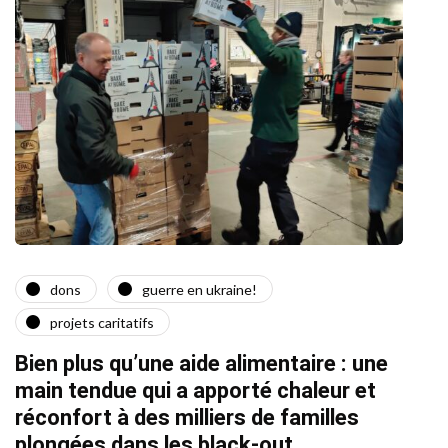
dons
guerre en ukraine!
a
projets caritatifs
Quat
Bien plus qu’une aide alimentaire : une
22/02/2
main tendue qui a apporté chaleur et
réconfort à des milliers de familles
plongées dans les black-out