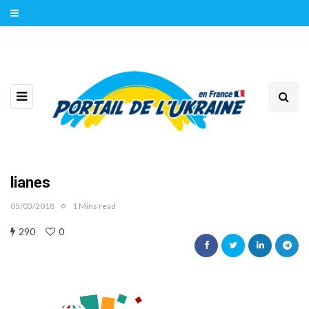
lianes
05/03/2018
1 Mins read
290
0