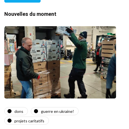
Nouvelles du moment
dons
guerre en ukraine!
a
projets caritatifs
Quat