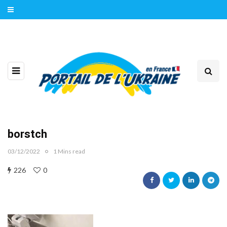
borstch
03/12/2022
1 Mins read
226
0