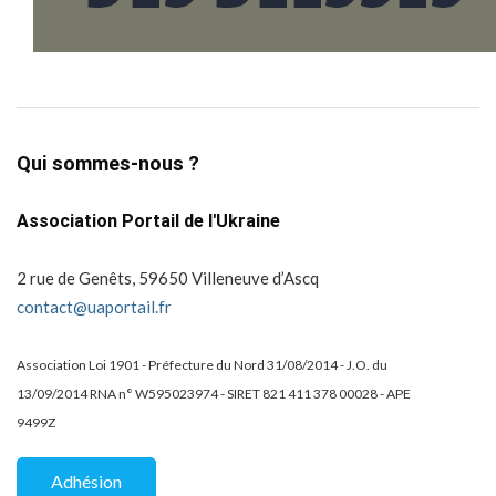
Qui sommes-nous ?
Association Portail de l'Ukraine
2 rue de Genêts, 59650 Villeneuve d’Ascq
contact@uaportail.fr
Association Loi 1901 - Préfecture du Nord 31/08/2014 - J.O. du
13/09/2014 RNA n° W595023974 - SIRET 821 411 378 00028 - APE
9499Z
Adhésion