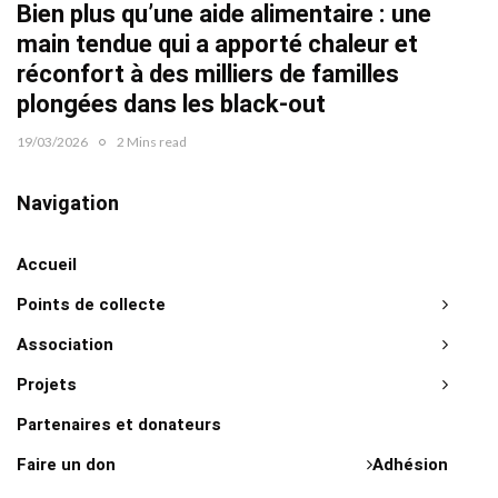
Bien plus qu’une aide alimentaire : une
22/02/2
main tendue qui a apporté chaleur et
réconfort à des milliers de familles
plongées dans les black-out
19/03/2026
2 Mins read
Navigation
Accueil
Points de collecte
Association
Projets
Partenaires et donateurs
Faire un don
Adhésion