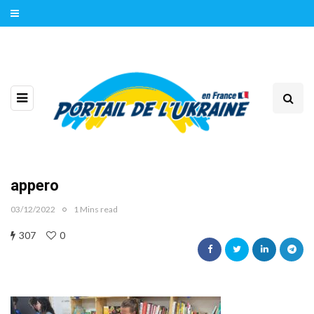
appero
03/12/2022
1 Mins read
307
0