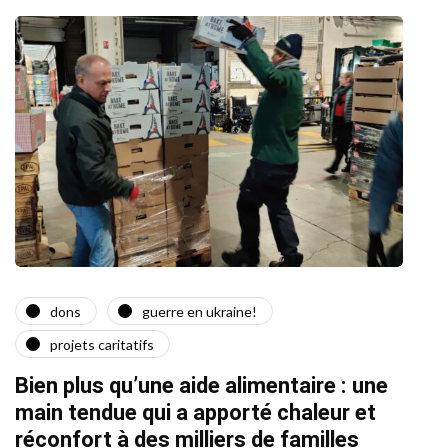
dons
guerre en ukraine!
a
projets caritatifs
Quat
Bien plus qu’une aide alimentaire : une
22/02/2
main tendue qui a apporté chaleur et
réconfort à des milliers de familles