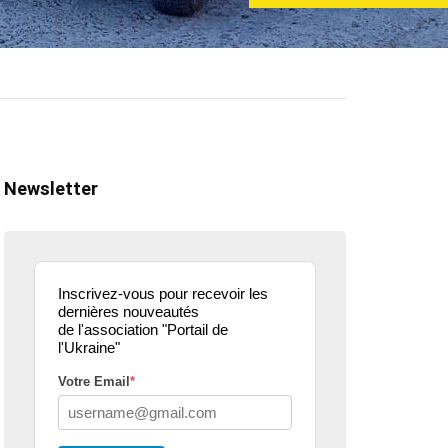
Newsletter
Inscrivez-vous pour recevoir les
dernières nouveautés
de l'association "Portail de
l'Ukraine"
Votre Email
*
ualité
actualité
dons
parle de nous
projets culturels
guerre en u