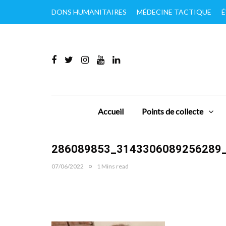
DONS HUMANITAIRES
MÉDECINE TACTIQUE
É
Accueil
Points de collecte
286089853_3143306089256289
07/06/2022
1 Mins read