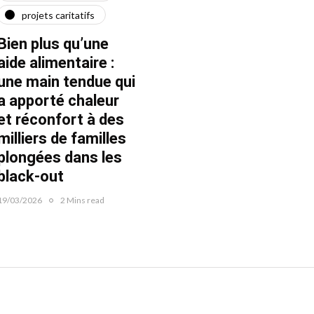
projets caritatifs
maїdan
"Ça l
force"
Bien plus qu’une
Quatre ans après le
Fran
aide alimentaire :
début de la guerre
une main tendue qui
22/02/20
22/02/2026
1 Mins read
a apporté chaleur
et réconfort à des
milliers de familles
plongées dans les
black-out
19/03/2026
2 Mins read