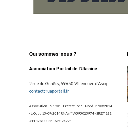
Qui sommes-nous ?
Association Portail de l'Ukraine
2 rue de Genêts, 59650 Villeneuve d’Ascq
contact@uaportail.fr
Association Loi 1901 - Préfecture du Nord 31/08/2014
- J.O. du 13/09/2014 RNA n° W595023974 - SIRET 821
actualité
dons
411 378 00028 - APE 9499Z
projets culturels
guerre en ukraine!