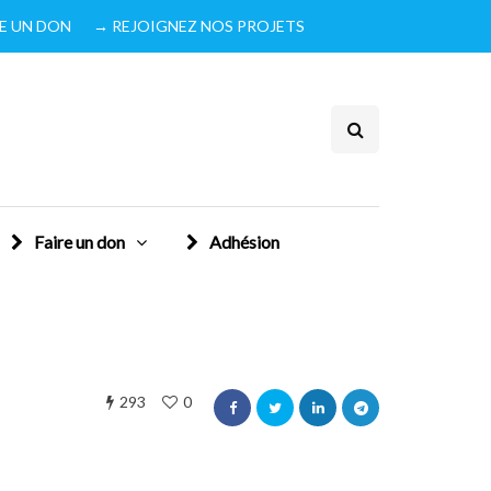
IRE UN DON
→ REJOIGNEZ NOS PROJETS
Faire un don
Adhésion
293
0