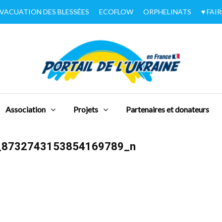
VACUATION DES BLESSÉES
ECOFLOW
ORPHELINATS
♥︎ FA
Association
Projets
Partenaires et donateurs
_8732743153854169789_n