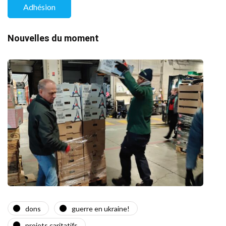
Adhésion
Nouvelles du moment
dons
guerre en ukraine!
a
projets caritatifs