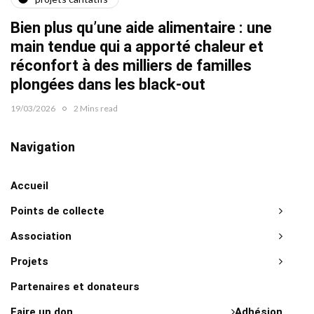
Quat
Bien plus qu’une aide alimentaire : une
22/02/2
main tendue qui a apporté chaleur et
réconfort à des milliers de familles
plongées dans les black-out
19/03/2026
2 Mins read
Navigation
Accueil
Points de collecte
Association
Projets
Partenaires et donateurs
Faire un don
Adhésion