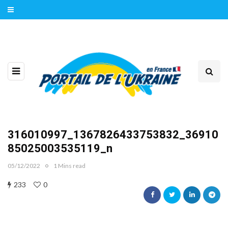
316010997_1367826433753832_36910
85025003535119_n
05/12/2022
1 Mins read
233
0