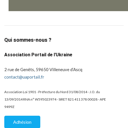
Qui sommes-nous ?
Association Portail de l'Ukraine
2 rue de Genêts, 59650 Villeneuve d’Ascq
contact@uaportail.fr
Association Loi 1901 - Préfecture du Nord 31/08/2014 - J.O. du
13/09/2014 RNA n° W595023974 - SIRET 821 411 378 00028 - APE
9499Z
Adhésion