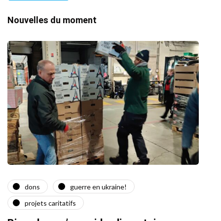
Nouvelles du moment
dons
guerre en ukraine!
a
projets caritatifs
Quat