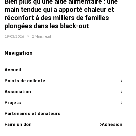
Bien plus qu’une aide alimentaire : une
22/02/2
main tendue qui a apporté chaleur et
réconfort à des milliers de familles
plongées dans les black-out
19/03/2026
2 Mins read
Navigation
Accueil
Points de collecte
Association
Projets
Partenaires et donateurs
Faire un don
Adhésion