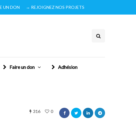
IRE UN DON
→ REJOIGNEZ NOS PROJETS
Faire un don
Adhésion
316
0