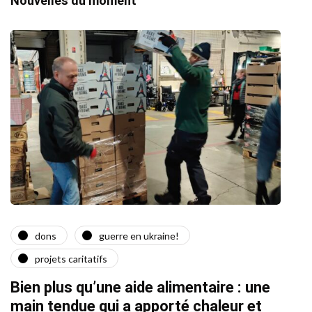
Nouvelles du moment
dons
guerre en ukraine!
a
projets caritatifs
Quat
Bien plus qu’une aide alimentaire : une
22/02/2
main tendue qui a apporté chaleur et