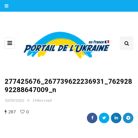
277425676_267739622236931_762928
92288647009_n
10/05/2022
1 Mins read
287
0