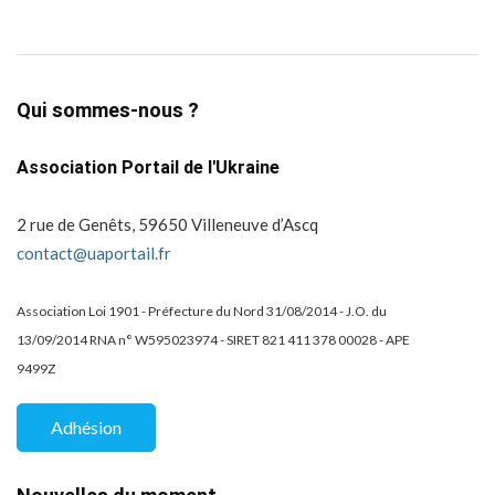
Qui sommes-nous ?
Association Portail de l'Ukraine
2 rue de Genêts, 59650 Villeneuve d’Ascq
contact@uaportail.fr
Association Loi 1901 - Préfecture du Nord 31/08/2014 - J.O. du
13/09/2014 RNA n° W595023974 - SIRET 821 411 378 00028 - APE
9499Z
Adhésion