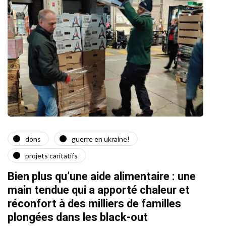
dons
guerre en ukraine!
a
projets caritatifs
Quat
Bien plus qu’une aide alimentaire : une
22/02/2
main tendue qui a apporté chaleur et
réconfort à des milliers de familles
plongées dans les black-out