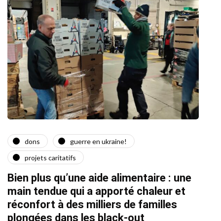
dons
guerre en ukraine!
a
projets caritatifs
Quat
Bien plus qu’une aide alimentaire : une
22/02/2
main tendue qui a apporté chaleur et
réconfort à des milliers de familles
plongées dans les black-out