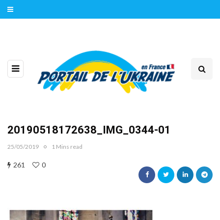
20190518172638_IMG_0344-01
25/05/2019
1 Mins read
261
0