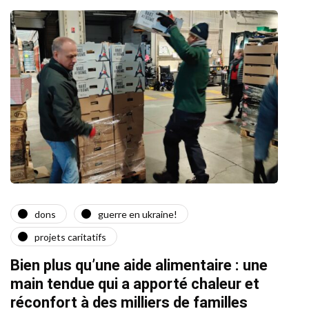
dons
guerre en ukraine!
a
projets caritatifs
Quat
Bien plus qu’une aide alimentaire : une
22/02/2
main tendue qui a apporté chaleur et
réconfort à des milliers de familles