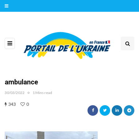
ambulance
30/03/2022
1 Mins read
343
0