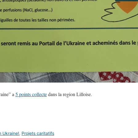
raine” a
5 points collecte
dans la region Lilloise.
n Ukraine!
,
Projets caritatifs