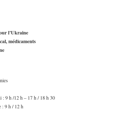
pour l’Ukraine
ical, médicaments
ène
nies
 : 9 h /12 h – 17 h / 18 h 30
: 9 h / 12 h
iste des besoins