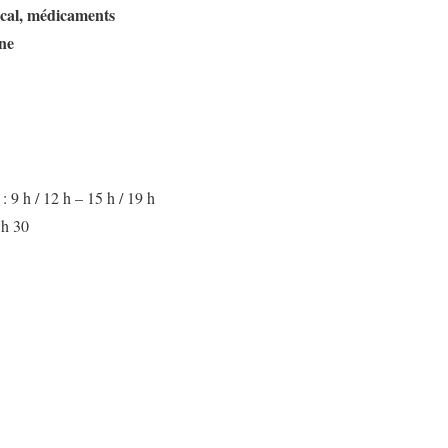
ical, médicaments
ène
 9 h / 12 h – 15 h / 19 h
 h 30
iste des besoins