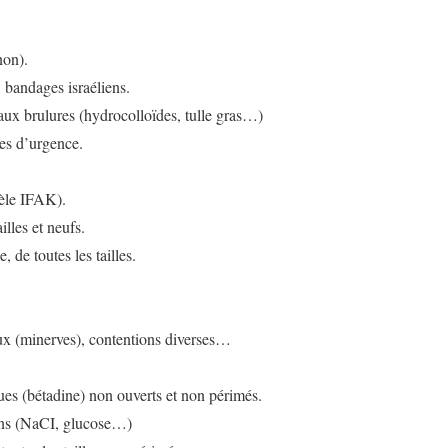
non).
bandages israéliens.
ux brulures (hydrocolloïdes, tulle gras…)
es d’urgence.
èle IFAK).
lles et neufs.
, de toutes les tailles.
aux (minerves), contentions diverses…
ues (bétadine) non ouverts et non périmés.
ons (NaCI, glucose…)