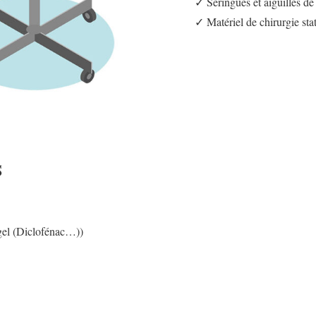
✓ Seringues et aiguilles de 
✓ Matériel de chirurgie sta
S
 gel (Diclofénac…))