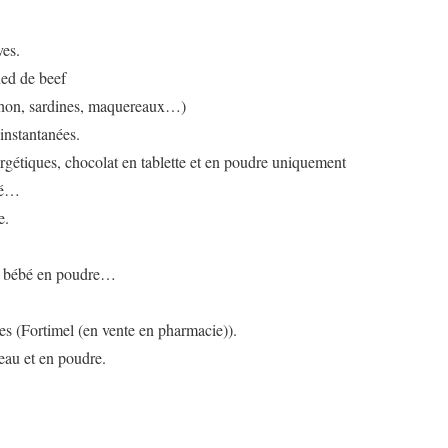
ves.
ed de beef
thon, sardines, maquereaux…)
instantanées.
rgétiques, chocolat en tablette et en poudre uniquement
lé…
e.
ur bébé en poudre…
es (Fortimel (en vente en pharmacie)).
eau et en poudre.