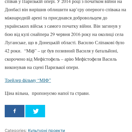
співав у Паризькій опері. У 2014 році з початком війни на
Донбасі він вирішив облишити кар’єру оперного співака на
міжнародній арені та приєднався добровольцем до
українських військ з самого початку війни. Він загинув у
бою від кулі снайпера 29 червня 2016 року на околиці села
Луганське, що в Донецькій області. Василю Сліпакові було
42 роки. “Міф” – це був позивний Василя у батальйоні,
скорочено від Мефістофель – арію Мефістофеля Василь
виконував на сцені Паризької опери.
Трейлер фільму “МІФ”
Ціна вільна, пропонуємо напої та страви.
Categories:
Культурні проекти