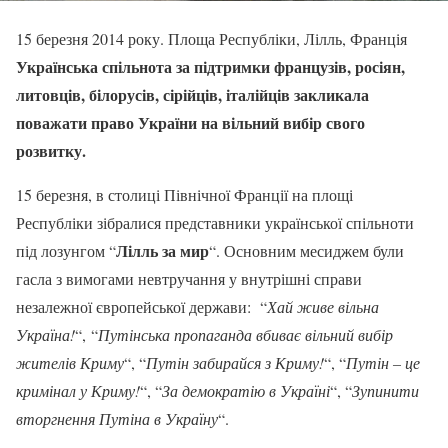
15 березня 2014 року. Площа Республіки, Лілль, Франція
Українська спільнота за підтримки французів, росіян,
литовців, білорусів, сірійців, італійців закликала
поважати право України на вільний вибір свого
розвитку.
15 березня, в столиці Північної Франції на площі
Республіки зібралися представники української спільноти
Лілль за мир
під лозунгом “
“. Основним месиджем були
гасла з вимогами невтручання у внутрішні справи
незалежної європейської держави: “
Хай живе вільна
Україна!
“, “
Путінська пропаганда вбиває вільний вибір
жителів Криму
“, “
Путін забирайся з Криму!
“, “
Путін – це
кримінал у Криму!
“, “
За демократію в Україні
“, “
Зупинити
вторгнення Путіна в Україну
“.