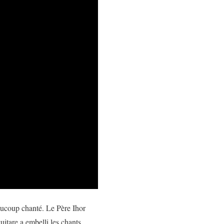
eaucoup chanté. Le Père Ihor
itare a embelli les chants.