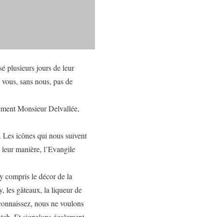
é plusieurs jours de leur
s vous, sans nous, pas de
vement Monsieur Delvallée,
s. Les icônes qui nous suivent
 à leur manière, l’Evangile
y compris le décor de la
y, les gâteaux, la liqueur de
s connaissez, nous ne voulons
htch. Et signalons également