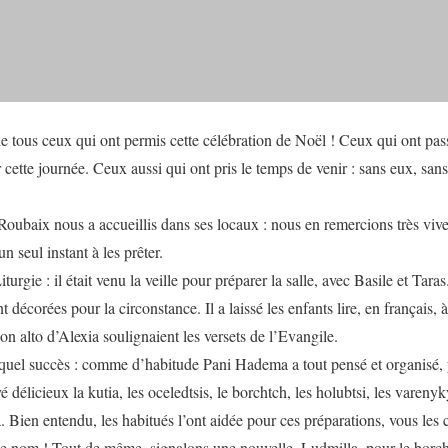
e tous ceux qui ont permis cette célébration de Noël ! Ceux qui ont pass
 cette journée. Ceux aussi qui ont pris le temps de venir : sans eux, san
Roubaix nous a accueillis dans ses locaux : nous en remercions très vi
un seul instant à les prêter.
urgie : il était venu la veille pour préparer la salle, avec Basile et Tara
t décorées pour la circonstance. Il a laissé les enfants lire, en français,
lon alto d’Alexia soulignaient les versets de l’Evangile.
 quel succès : comme d’habitude Pani Hadema a tout pensé et organisé, 
é délicieux la kutia, les oceledtsis, le borchtch, les holubtsi, les varenyk
a. Bien entendu, les habitués l’ont aidée pour ces préparations, vous le
de nom ! Tout de même, signalons une nouvelle, Ludmilla, pour le borc