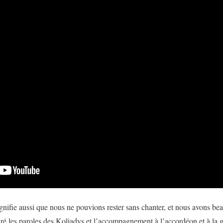
signifie aussi que nous ne pouvions rester sans chanter, et nous avons b
ré les paroles des Koliadys et l’accompagnement à l’accordéon et à la gu